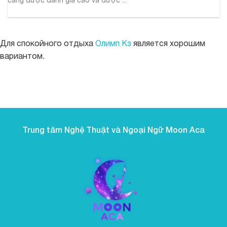
Для спокойного отдыха
Олимп Кз
является хорошим
вариантом.
https://parimatch.net.pk/
boostwin-casino-kg.com
буствин казино
boostwinbet-uz.com
valor casino
valor bet CL
valor casino India
valor casino
jeetcity
Crowngreen
Crowngreen
Energy casino
to kolejna propozycja dla graczy ceniących
Green Crown casino
jeetcity
Spinrise login
Spinrise
Spinrise casino
Spinrise casino login
Spinrise
moonwin casino
jeetcity
jeetcity
reybetscasino.org
moonwin casino
loto club kz скачать
gamblezen casino
https://eve-thermo-upgrade.com/bonus-ohne-einzahlung-
https://kalte-sonne.de/alvynn-casino-sicherheit-2026-lizenz-
wildrobin
moonwin
Avabet
Spinrise
Spinrise
Spin Rise
jeetcity casino
jeetcity
wygodę i różnorodność. Strona działa szybko, gry uruchamiają
moon win casino
Spinrise casino
Crown Green casino
Crown Green casino
casoolaofficial.com
치킨로드 도박
Crowngreen
casino deposito minimo 1 euro non aams
casino online stranieri
crazy time live casino
beef casino app
flyaviatorgame.com/
ai girl
winorio
winorio
welche-casino-seiten-noch-echte-gratis-2/
winorio casino
datenschutz-und-spieler/
winorio
rabona
rocket spin
winorio casino
winorio
winorio
casino boomzino
boomzino app
się bez opóźnień, a całość sprawia wrażenie dopracowanej w
każdym detalu. Sam chętnie do niej wracam i polecam
Trung tâm Nghệ Thuật và Ngoại Ngữ Moon Aca
znajomym.