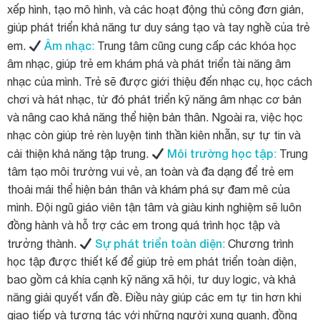
xếp hình, tạo mô hình, và các hoạt động thủ công đơn giản,
giúp phát triển khả năng tư duy sáng tạo và tay nghề của trẻ
Âm nhạc
em.
:
Trung tâm cũng cung cấp các khóa học
âm nhạc, giúp trẻ em khám phá và phát triển tài năng âm
nhạc của mình. Trẻ sẽ được giới thiệu đến nhạc cụ, học cách
chơi và hát nhạc, từ đó phát triển kỹ năng âm nhạc cơ bản
và nâng cao khả năng thể hiện bản thân. Ngoài ra, việc học
nhạc còn giúp trẻ rèn luyện tinh thần kiên nhẫn, sự tự tin và
Môi trường học tập
cải thiện khả năng tập trung.
:
Trung
tâm tạo môi trường vui vẻ, an toàn và đa dạng để trẻ em
thoải mái thể hiện bản thân và khám phá sự đam mê của
mình. Đội ngũ giáo viên tận tâm và giàu kinh nghiệm sẽ luôn
đồng hành và hỗ trợ các em trong quá trình học tập và
Sự phát triển toàn diện
trưởng thành.
:
Chương trình
học tập được thiết kế để giúp trẻ em phát triển toàn diện,
bao gồm cả khía cạnh kỹ năng xã hội, tư duy logic, và khả
năng giải quyết vấn đề. Điều này giúp các em tự tin hơn khi
giao tiếp và tương tác với những người xung quanh, đồng