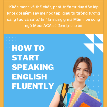
“Khỏe mạnh về thể chất, phát triển tư duy độc lập,
khơi gợi niềm say mê học tập, giàu trí tưởng tượng
sáng tạo và sự tự tin”
Mầm non song
là những gì mà
ngữ MoonACA
sẽ đem lại cho bé