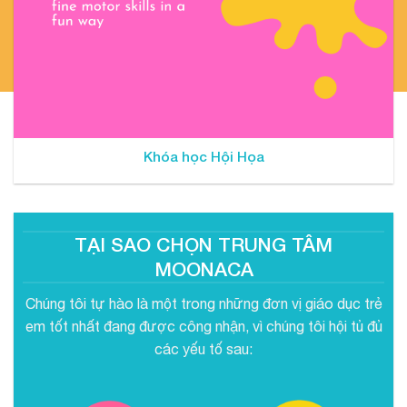
Khóa học Hội Họa
TẠI SAO CHỌN TRUNG TÂM
MOONACA
Chúng tôi tự hào là một trong những đơn vị giáo dục trẻ
em tốt nhất đang được công nhận, vì chúng tôi hội tủ đủ
các yếu tố sau: