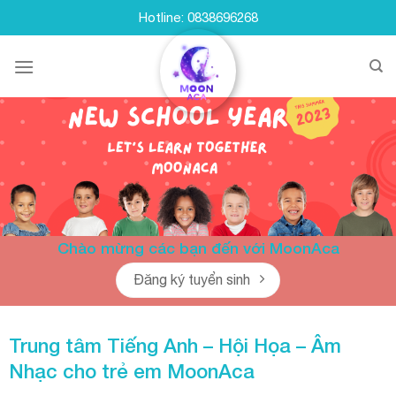
Skip
Hotline: 0838696268
to
content
Chào mừng các bạn đến với MoonAca
Đăng ký tuyển sinh
Trung tâm Tiếng Anh – Hội Họa – Âm
Nhạc cho trẻ em
MoonAca