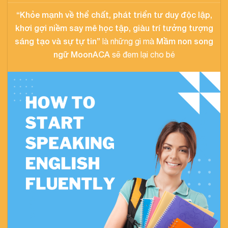
“Khỏe mạnh về thể chất, phát triển tư duy độc lập,
khơi gợi niềm say mê học tập, giàu trí tưởng tượng
sáng tạo và sự tự tin”
Mầm non song
là những gì mà
ngữ MoonACA
sẽ đem lại cho bé