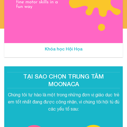
Khóa học Hội Họa
TẠI SAO CHỌN TRUNG TÂM
MOONACA
Chúng tôi tự hào là một trong những đơn vị giáo dục trẻ
em tốt nhất đang được công nhận, vì chúng tôi hội tủ đủ
các yếu tố sau: