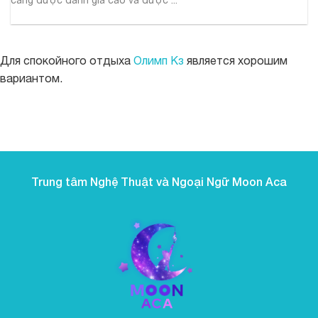
Для спокойного отдыха
Олимп Кз
является хорошим
вариантом.
https://parimatch.net.pk/
boostwin-casino-kg.com
буствин казино
boostwinbet-uz.com
valor casino
valor bet CL
valor casino India
valor casino
jeetcity
Crowngreen
Crowngreen
Energy casino
to kolejna propozycja dla graczy ceniących
Green Crown casino
jeetcity
Spinrise login
Spinrise
Spinrise casino
Spinrise casino login
Spinrise
moonwin casino
jeetcity
jeetcity
reybetscasino.org
moonwin casino
loto club kz скачать
gamblezen casino
https://eve-thermo-upgrade.com/bonus-ohne-einzahlung-
https://kalte-sonne.de/alvynn-casino-sicherheit-2026-lizenz-
wildrobin
moonwin
Avabet
Spinrise
Spinrise
Spin Rise
jeetcity casino
jeetcity
wygodę i różnorodność. Strona działa szybko, gry uruchamiają
moon win casino
Spinrise casino
Crown Green casino
Crown Green casino
casoolaofficial.com
치킨로드 도박
Crowngreen
casino deposito minimo 1 euro non aams
casino online stranieri
crazy time live casino
beef casino app
flyaviatorgame.com/
ai girl
winorio
winorio
welche-casino-seiten-noch-echte-gratis-2/
winorio casino
datenschutz-und-spieler/
winorio
rabona
rocket spin
winorio casino
winorio
winorio
casino boomzino
boomzino app
się bez opóźnień, a całość sprawia wrażenie dopracowanej w
każdym detalu. Sam chętnie do niej wracam i polecam
Trung tâm Nghệ Thuật và Ngoại Ngữ Moon Aca
znajomym.