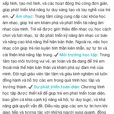
xếp hình, tạo mô hình, và các hoạt động thủ công đơn giản,
giúp phát triển khả năng tư duy sáng tạo và tay nghề của trẻ
Âm nhạc
em.
:
Trung tâm cũng cung cấp các khóa học
âm nhạc, giúp trẻ em khám phá và phát triển tài năng âm
nhạc của mình. Trẻ sẽ được giới thiệu đến nhạc cụ, học cách
chơi và hát nhạc, từ đó phát triển kỹ năng âm nhạc cơ bản
và nâng cao khả năng thể hiện bản thân. Ngoài ra, việc học
nhạc còn giúp trẻ rèn luyện tinh thần kiên nhẫn, sự tự tin và
Môi trường học tập
cải thiện khả năng tập trung.
:
Trung
tâm tạo môi trường vui vẻ, an toàn và đa dạng để trẻ em
thoải mái thể hiện bản thân và khám phá sự đam mê của
mình. Đội ngũ giáo viên tận tâm và giàu kinh nghiệm sẽ luôn
đồng hành và hỗ trợ các em trong quá trình học tập và
Sự phát triển toàn diện
trưởng thành.
:
Chương trình
học tập được thiết kế để giúp trẻ em phát triển toàn diện,
bao gồm cả khía cạnh kỹ năng xã hội, tư duy logic, và khả
năng giải quyết vấn đề. Điều này giúp các em tự tin hơn khi
giao tiếp và tương tác với những người xung quanh, đồng