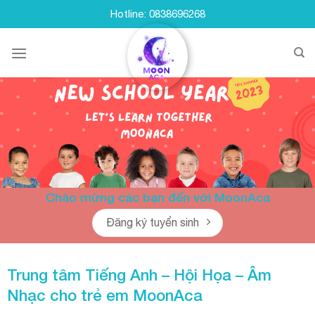
Skip
Hotline: 0838696268
to
content
Chào mừng các bạn đến với MoonAca
Đăng ký tuyển sinh
Trung tâm Tiếng Anh – Hội Họa – Âm
Nhạc cho trẻ em
MoonAca