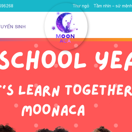
8696268
Thư ngỏ
Tầm nhìn – sứ mện
TUYỂN SINH