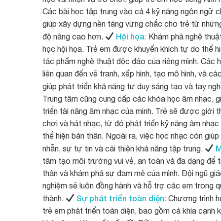
Các bài học tập trung vào cả 4 kỹ năng ngôn ngữ chí
giúp xây dựng nền tảng vững chắc cho trẻ từ những 
Hội họa
độ nâng cao hơn.
:
Khám phá nghệ thuật
học hội họa. Trẻ em được khuyến khích tự do thể h
tác phẩm nghệ thuật độc đáo của riêng mình. Các 
liên quan đến vẽ tranh, xếp hình, tạo mô hình, và c
giúp phát triển khả năng tư duy sáng tạo và tay ng
Trung tâm cũng cung cấp các khóa học âm nhạc, g
triển tài năng âm nhạc của mình. Trẻ sẽ được giới 
chơi và hát nhạc, từ đó phát triển kỹ năng âm nhạ
thể hiện bản thân. Ngoài ra, việc học nhạc còn giúp t
M
nhẫn, sự tự tin và cải thiện khả năng tập trung.
tâm tạo môi trường vui vẻ, an toàn và đa dạng để t
thân và khám phá sự đam mê của mình. Đội ngũ giáo
nghiệm sẽ luôn đồng hành và hỗ trợ các em trong q
Sự phát triển toàn diện
thành.
:
Chương trình họ
trẻ em phát triển toàn diện, bao gồm cả khía cạnh kỹ