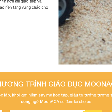
tin hơn khi giao tiếp và
tạo nền tảng vững chắc cho
HƯƠNG TRÌNH GIÁO DỤC MOONA
c lập, khơi gợi niềm say mê học tập, giàu trí tưởng tượng 
song ngữ MoonACA
sẽ đem lại cho bé