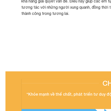
khả năng giải quyết vấn đề. Điều này giúp các em tự 
tương tác với những người xung quanh, đồng thời 
thành công trong tương lai.
C
“Khỏe mạnh về thể chất, phát triển tư duy độ