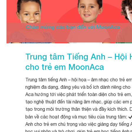
Chào mừng các bạn đến với MoonAca
Trung tâm Tiếng Anh – Hội
cho trẻ em
MoonAca
Trung tâm tiếng Anh – hội họa – âm nhạc cho trẻ em 
nghiệm đa dạng, đáng yêu và bổ ích dành riêng ch
Aca hướng tới việc phát triển toàn diện cho trẻ em
tạo nghệ thuật đến tài năng âm nhạc, giúp các em p
tạo trong môi trường thân thiện và đầy kích thích. 
bản về các hoạt động và mục tiêu của trung tâm:
Anh cho trẻ em chú trọng vào việc giảng dạy tiến
học vui nhộn và trò chơi, giúp trẻ em học tiếng Anh