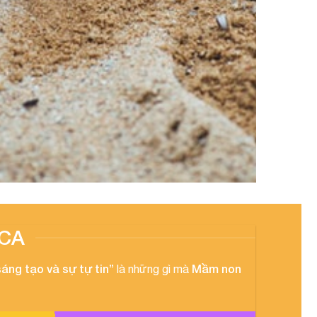
CA
sáng tạo và sự tự tin”
Mầm non
là những gì mà