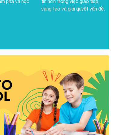
ám phá và học
tin hơn trong việc giao tiếp,
sáng tạo và giải quyết vấn đề.