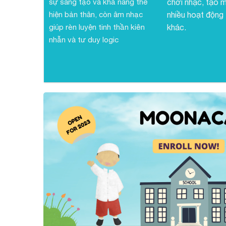
sự sáng tạo và khả năng thể
chơi nhạc, tạo m
hiện bản thân, còn âm nhạc
nhiều hoạt động
giúp rèn luyện tinh thần kiên
khác.
nhẫn và tư duy logic