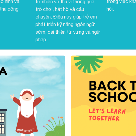
ô hình và
trong việc kh
tự nhiên và thú vị thông qua
 thủ công
hỏi.
trò chơi, hát hò và câu
chuyện. Điều này giúp trẻ em
phát triển kỹ năng ngôn ngữ
sớm, cải thiện từ vựng và ngữ
pháp.