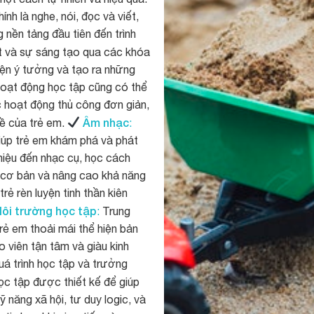
nh là nghe, nói, đọc và viết,
nền tảng đầu tiên đến trình
 và sự sáng tạo qua các khóa
iện ý tưởng và tạo ra những
hoạt động học tập cũng có thể
ác hoạt động thủ công đơn giản,
Âm nhạc
hề của trẻ em.
:
iúp trẻ em khám phá và phát
thiệu đến nhạc cụ, học cách
c cơ bản và nâng cao khả năng
rẻ rèn luyện tinh thần kiên
ôi trường học tập
:
Trung
rẻ em thoải mái thể hiện bản
 viên tận tâm và giàu kinh
uá trình học tập và trưởng
c tập được thiết kế để giúp
 năng xã hội, tư duy logic, và