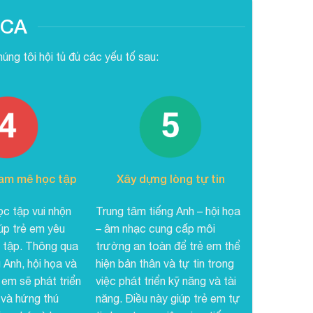
ACA
ng tôi hội tủ đủ các yếu tố sau:
am mê học tập
Xây dựng lòng tự tin
c tập vui nhộn
Trung tâm tiếng Anh – hội họa
úp trẻ em yêu
– âm nhạc cung cấp môi
c tập. Thông qua
trường an toàn để trẻ em thể
 Anh, hội họa và
hiện bản thân và tự tin trong
em sẽ phát triển
việc phát triển kỹ năng và tài
và hứng thú
năng. Điều này giúp trẻ em tự