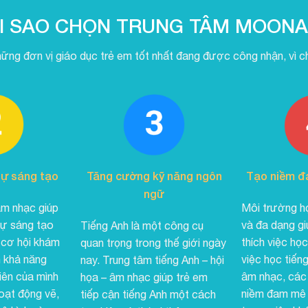
I SAO CHỌN TRUNG TÂM MOON
hững đơn vị giáo dục trẻ em tốt nhất đang được công nhận, vì chú
ự sáng tạo
Tăng cường kỹ năng ngôn
Tạo niềm đ
ngữ
âm nhạc giúp
Môi trường họ
sự sáng tạo
và đa dạng gi
Tiếng Anh là một công cụ
 cơ hội khám
thích việc họ
quan trọng trong thế giới ngày
n khả năng
việc học tiếng
nay. Trung tâm tiếng Anh – hội
iên của mình
âm nhạc, các 
họa – âm nhạc giúp trẻ em
oạt động vẽ,
niềm đam mê 
tiếp cận tiếng Anh một cách