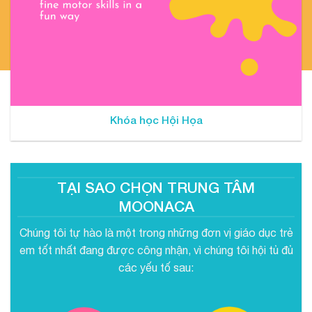
Khóa học Hội Họa
TẠI SAO CHỌN TRUNG TÂM
MOONACA
Chúng tôi tự hào là một trong những đơn vị giáo dục trẻ
em tốt nhất đang được công nhận, vì chúng tôi hội tủ đủ
các yếu tố sau: