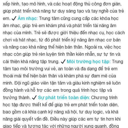
xếp hình, tạo mô hình, và các hoạt động thủ công đơn giản,
giúp phát triển khả năng tư duy sáng tạo và tay nghề của trẻ
Âm nhạc
em.
:
Trung tâm cũng cung cấp các khóa học
âm nhạc, giúp trẻ em khám phá và phát triển tài năng âm
nhạc của mình. Trẻ sẽ được giới thiệu đến nhạc cụ, học cách
chơi và hát nhạc, từ đó phát triển kỹ năng âm nhạc cơ bản
và nâng cao khả năng thể hiện bản thân. Ngoài ra, việc học
nhạc còn giúp trẻ rèn luyện tinh thần kiên nhẫn, sự tự tin và
Môi trường học tập
cải thiện khả năng tập trung.
:
Trung
tâm tạo môi trường vui vẻ, an toàn và đa dạng để trẻ em
thoải mái thể hiện bản thân và khám phá sự đam mê của
mình. Đội ngũ giáo viên tận tâm và giàu kinh nghiệm sẽ luôn
đồng hành và hỗ trợ các em trong quá trình học tập và
Sự phát triển toàn diện
trưởng thành.
:
Chương trình
học tập được thiết kế để giúp trẻ em phát triển toàn diện,
bao gồm cả khía cạnh kỹ năng xã hội, tư duy logic, và khả
năng giải quyết vấn đề. Điều này giúp các em tự tin hơn khi
giao tiếp và tương tác với những người xung quanh, đồng