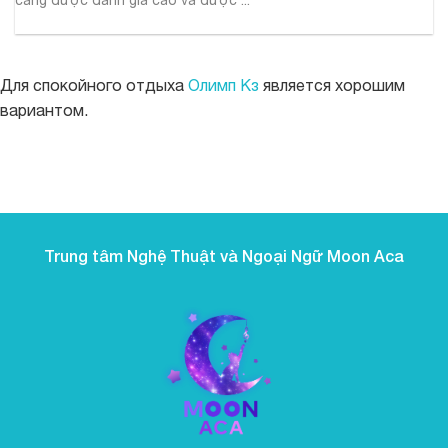
Для спокойного отдыха
Олимп Кз
является хорошим
вариантом.
https://parimatch.net.pk/
boostwin-casino-kg.com
буствин казино
boostwinbet-uz.com
valor casino
valor bet CL
valor casino India
valor casino
jeetcity
Crowngreen
Crowngreen
Energy casino
to kolejna propozycja dla graczy ceniących
Green Crown casino
jeetcity
Spinrise login
Spinrise
Spinrise casino
Spinrise casino login
Spinrise
moonwin casino
jeetcity
jeetcity
reybetscasino.org
moonwin casino
loto club kz скачать
gamblezen casino
https://eve-thermo-upgrade.com/bonus-ohne-einzahlung-
https://kalte-sonne.de/alvynn-casino-sicherheit-2026-lizenz-
wildrobin
moonwin
Avabet
Spinrise
Spinrise
Spin Rise
jeetcity casino
jeetcity
wygodę i różnorodność. Strona działa szybko, gry uruchamiają
moon win casino
Spinrise casino
Crown Green casino
Crown Green casino
casoolaofficial.com
치킨로드 도박
Crowngreen
casino deposito minimo 1 euro non aams
casino online stranieri
crazy time live casino
beef casino app
flyaviatorgame.com/
ai girl
winorio
winorio
welche-casino-seiten-noch-echte-gratis-2/
winorio casino
datenschutz-und-spieler/
winorio
rabona
rocket spin
winorio casino
winorio
winorio
casino boomzino
boomzino app
się bez opóźnień, a całość sprawia wrażenie dopracowanej w
każdym detalu. Sam chętnie do niej wracam i polecam
Trung tâm Nghệ Thuật và Ngoại Ngữ Moon Aca
znajomym.