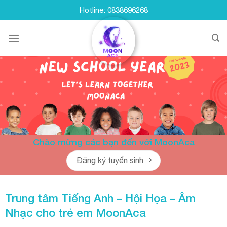
Skip
Hotline: 0838696268
to
content
Chào mừng các bạn đến với MoonAca
Đăng ký tuyển sinh
Trung tâm Tiếng Anh – Hội Họa – Âm
Nhạc cho trẻ em
MoonAca