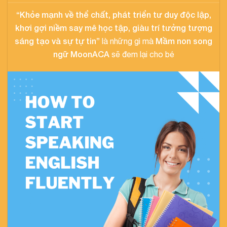
“Khỏe mạnh về thể chất, phát triển tư duy độc lập,
khơi gợi niềm say mê học tập, giàu trí tưởng tượng
sáng tạo và sự tự tin”
Mầm non song
là những gì mà
ngữ MoonACA
sẽ đem lại cho bé