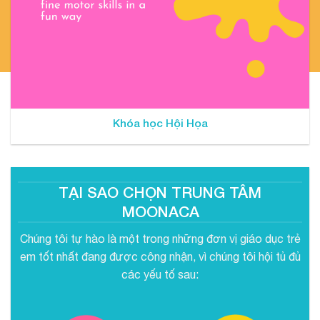
Khóa học Hội Họa
TẠI SAO CHỌN TRUNG TÂM
MOONACA
Chúng tôi tự hào là một trong những đơn vị giáo dục trẻ
em tốt nhất đang được công nhận, vì chúng tôi hội tủ đủ
các yếu tố sau: