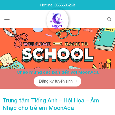
Skip
Hotline: 0838696268
to
content
Chào mừng các bạn đến với MoonAca
Đăng ký tuyển sinh
Trung tâm Tiếng Anh – Hội Họa – Âm
Nhạc cho trẻ em
MoonAca