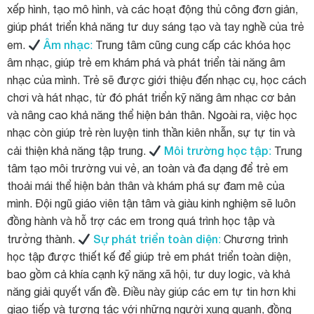
xếp hình, tạo mô hình, và các hoạt động thủ công đơn giản,
giúp phát triển khả năng tư duy sáng tạo và tay nghề của trẻ
Âm nhạc
em.
:
Trung tâm cũng cung cấp các khóa học
âm nhạc, giúp trẻ em khám phá và phát triển tài năng âm
nhạc của mình. Trẻ sẽ được giới thiệu đến nhạc cụ, học cách
chơi và hát nhạc, từ đó phát triển kỹ năng âm nhạc cơ bản
và nâng cao khả năng thể hiện bản thân. Ngoài ra, việc học
nhạc còn giúp trẻ rèn luyện tinh thần kiên nhẫn, sự tự tin và
Môi trường học tập
cải thiện khả năng tập trung.
:
Trung
tâm tạo môi trường vui vẻ, an toàn và đa dạng để trẻ em
thoải mái thể hiện bản thân và khám phá sự đam mê của
mình. Đội ngũ giáo viên tận tâm và giàu kinh nghiệm sẽ luôn
đồng hành và hỗ trợ các em trong quá trình học tập và
Sự phát triển toàn diện
trưởng thành.
:
Chương trình
học tập được thiết kế để giúp trẻ em phát triển toàn diện,
bao gồm cả khía cạnh kỹ năng xã hội, tư duy logic, và khả
năng giải quyết vấn đề. Điều này giúp các em tự tin hơn khi
giao tiếp và tương tác với những người xung quanh, đồng