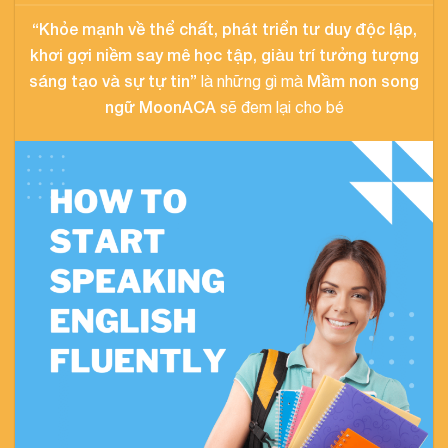
“Khỏe mạnh về thể chất, phát triển tư duy độc lập,
khơi gợi niềm say mê học tập, giàu trí tưởng tượng
sáng tạo và sự tự tin”
Mầm non song
là những gì mà
ngữ MoonACA
sẽ đem lại cho bé