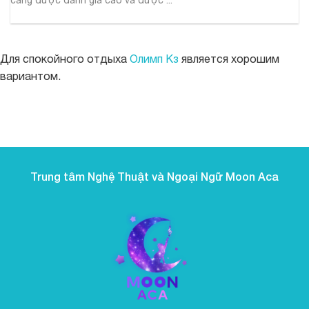
Для спокойного отдыха
Олимп Кз
является хорошим
вариантом.
https://parimatch.net.pk/
boostwin-casino-kg.com
буствин казино
boostwinbet-uz.com
valor casino
valor bet CL
valor casino India
valor casino
jeetcity
Crowngreen
Crowngreen
Energy casino
to kolejna propozycja dla graczy ceniących
Green Crown casino
jeetcity
Spinrise login
Spinrise
Spinrise casino
Spinrise casino login
Spinrise
moonwin casino
jeetcity
jeetcity
reybetscasino.org
moonwin casino
loto club kz скачать
gamblezen casino
https://eve-thermo-upgrade.com/bonus-ohne-einzahlung-
https://kalte-sonne.de/alvynn-casino-sicherheit-2026-lizenz-
wildrobin
moonwin
Avabet
Spinrise
Spinrise
Spin Rise
jeetcity casino
jeetcity
wygodę i różnorodność. Strona działa szybko, gry uruchamiają
moon win casino
Spinrise casino
Crown Green casino
Crown Green casino
casoolaofficial.com
치킨로드 도박
Crowngreen
casino deposito minimo 1 euro non aams
casino online stranieri
crazy time live casino
beef casino app
flyaviatorgame.com/
ai girl
winorio
winorio
welche-casino-seiten-noch-echte-gratis-2/
winorio casino
datenschutz-und-spieler/
winorio
rabona
rocket spin
winorio casino
winorio
winorio
casino boomzino
boomzino app
się bez opóźnień, a całość sprawia wrażenie dopracowanej w
każdym detalu. Sam chętnie do niej wracam i polecam
Trung tâm Nghệ Thuật và Ngoại Ngữ Moon Aca
znajomym.