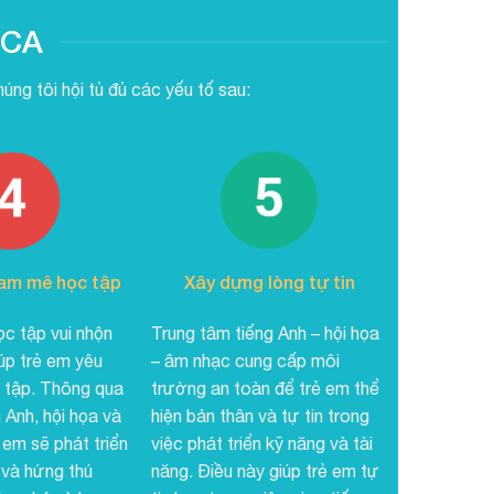
ACA
ng tôi hội tủ đủ các yếu tố sau:
am mê học tập
Xây dựng lòng tự tin
c tập vui nhộn
Trung tâm tiếng Anh – hội họa
úp trẻ em yêu
– âm nhạc cung cấp môi
c tập. Thông qua
trường an toàn để trẻ em thể
 Anh, hội họa và
hiện bản thân và tự tin trong
em sẽ phát triển
việc phát triển kỹ năng và tài
và hứng thú
năng. Điều này giúp trẻ em tự