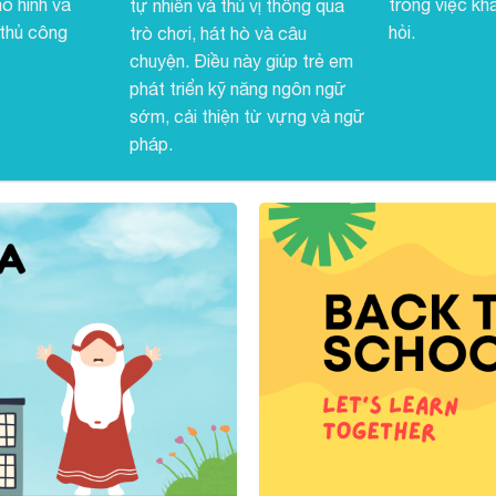
ô hình và
trong việc kh
tự nhiên và thú vị thông qua
 thủ công
hỏi.
trò chơi, hát hò và câu
chuyện. Điều này giúp trẻ em
phát triển kỹ năng ngôn ngữ
sớm, cải thiện từ vựng và ngữ
pháp.