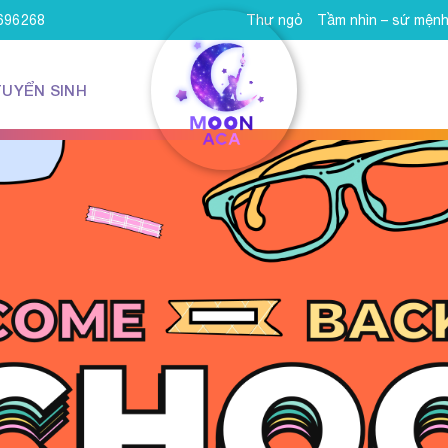
8696268
Thư ngỏ
Tầm nhìn – sứ mện
TUYỂN SINH