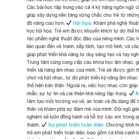
Các bài học tập trung vào cả 4 kỹ năng ngôn ngữ chí
giúp xây dựng nền tảng vững chắc cho trẻ từ những 
Hội họa
độ nâng cao hơn.
:
Khám phá nghệ thuật
học hội họa. Trẻ em được khuyến khích tự do thể h
tác phẩm nghệ thuật độc đáo của riêng mình. Các 
liên quan đến vẽ tranh, xếp hình, tạo mô hình, và c
giúp phát triển khả năng tư duy sáng tạo và tay ng
Trung tâm cũng cung cấp các khóa học âm nhạc, g
triển tài năng âm nhạc của mình. Trẻ sẽ được giới 
chơi và hát nhạc, từ đó phát triển kỹ năng âm nhạ
thể hiện bản thân. Ngoài ra, việc học nhạc còn giúp t
M
nhẫn, sự tự tin và cải thiện khả năng tập trung.
tâm tạo môi trường vui vẻ, an toàn và đa dạng để t
thân và khám phá sự đam mê của mình. Đội ngũ giáo
nghiệm sẽ luôn đồng hành và hỗ trợ các em trong q
Sự phát triển toàn diện
thành.
:
Chương trình họ
trẻ em phát triển toàn diện, bao gồm cả khía cạnh kỹ