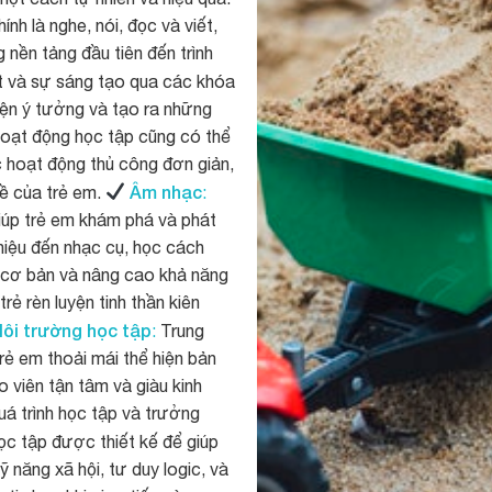
nh là nghe, nói, đọc và viết,
nền tảng đầu tiên đến trình
 và sự sáng tạo qua các khóa
iện ý tưởng và tạo ra những
hoạt động học tập cũng có thể
ác hoạt động thủ công đơn giản,
Âm nhạc
hề của trẻ em.
:
iúp trẻ em khám phá và phát
thiệu đến nhạc cụ, học cách
c cơ bản và nâng cao khả năng
rẻ rèn luyện tinh thần kiên
ôi trường học tập
:
Trung
rẻ em thoải mái thể hiện bản
 viên tận tâm và giàu kinh
uá trình học tập và trưởng
c tập được thiết kế để giúp
 năng xã hội, tư duy logic, và