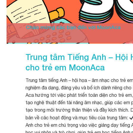
Chào mừng các bạn đến với MoonAca
Trung tâm Tiếng Anh – Hội
cho trẻ em
MoonAca
Trung tâm tiếng Anh – hội họa – âm nhạc cho trẻ em 
nghiệm đa dạng, đáng yêu và bổ ích dành riêng ch
Aca hướng tới việc phát triển toàn diện cho trẻ em
tạo nghệ thuật đến tài năng âm nhạc, giúp các em p
tạo trong môi trường thân thiện và đầy kích thích. 
bản về các hoạt động và mục tiêu của trung tâm:
Anh cho trẻ em chú trọng vào việc giảng dạy tiến
học vui nhộn và trò chơi, giúp trẻ em học tiếng Anh