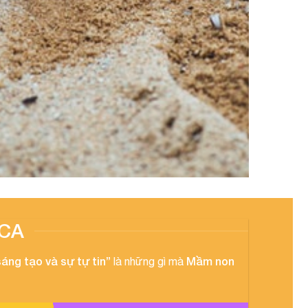
CA
sáng tạo và sự tự tin”
Mầm non
là những gì mà