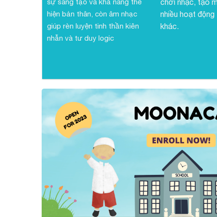
sự sáng tạo và khả năng thể
chơi nhạc, tạo m
hiện bản thân, còn âm nhạc
nhiều hoạt động
giúp rèn luyện tinh thần kiên
khác.
nhẫn và tư duy logic