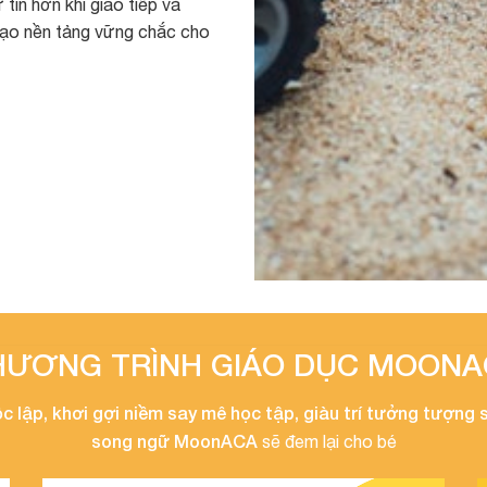
tin hơn khi giao tiếp và
tạo nền tảng vững chắc cho
HƯƠNG TRÌNH GIÁO DỤC MOONA
c lập, khơi gợi niềm say mê học tập, giàu trí tưởng tượng 
song ngữ MoonACA
sẽ đem lại cho bé