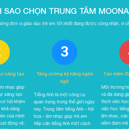
I SAO CHỌN TRUNG TÂM MOON
hững đơn vị giáo dục trẻ em tốt nhất đang được công nhận, vì chú
ự sáng tạo
Tăng cường kỹ năng ngôn
Tạo niềm đ
ngữ
âm nhạc giúp
Môi trường họ
sự sáng tạo
và đa dạng gi
Tiếng Anh là một công cụ
 cơ hội khám
thích việc họ
quan trọng trong thế giới ngày
n khả năng
việc học tiếng
nay. Trung tâm tiếng Anh – hội
iên của mình
âm nhạc, các 
họa – âm nhạc giúp trẻ em
oạt động vẽ,
niềm đam mê 
tiếp cận tiếng Anh một cách