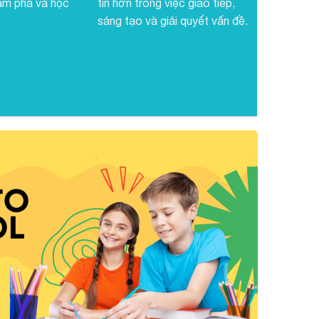
ám phá và học
tin hơn trong việc giao tiếp,
sáng tạo và giải quyết vấn đề.