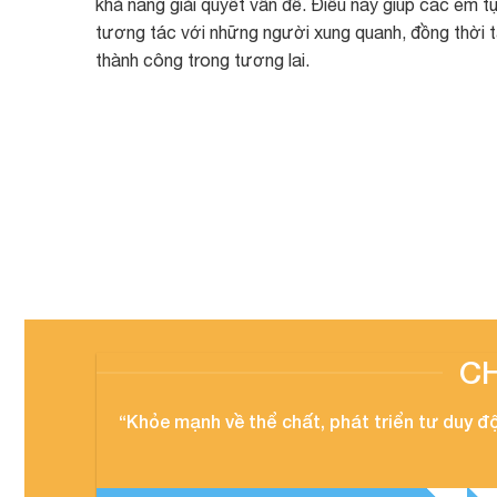
khả năng giải quyết vấn đề. Điều này giúp các em tự 
tương tác với những người xung quanh, đồng thời 
thành công trong tương lai.
C
“Khỏe mạnh về thể chất, phát triển tư duy độ