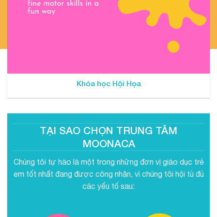
Khóa học Hội Họa
TẠI SAO CHỌN TRUNG TÂM
MOONACA
Chúng tôi tự hào là một trong những đơn vị giáo dục trẻ
em tốt nhất đang được công nhận, vì chúng tôi hội tủ đủ
các yếu tố sau: