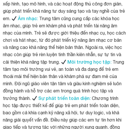
xếp hình, tạo mô hình, và các hoạt động thủ công đơn giản,
giúp phát triển khả năng tư duy sáng tạo và tay nghề của trẻ
Âm nhạc
em.
:
Trung tâm cũng cung cấp các khóa học
âm nhạc, giúp trẻ em khám phá và phát triển tài năng âm
nhạc của mình. Trẻ sẽ được giới thiệu đến nhạc cụ, học cách
chơi và hát nhạc, từ đó phát triển kỹ năng âm nhạc cơ bản
và nâng cao khả năng thể hiện bản thân. Ngoài ra, việc học
nhạc còn giúp trẻ rèn luyện tinh thần kiên nhẫn, sự tự tin và
Môi trường học tập
cải thiện khả năng tập trung.
:
Trung
tâm tạo môi trường vui vẻ, an toàn và đa dạng để trẻ em
thoải mái thể hiện bản thân và khám phá sự đam mê của
mình. Đội ngũ giáo viên tận tâm và giàu kinh nghiệm sẽ luôn
đồng hành và hỗ trợ các em trong quá trình học tập và
Sự phát triển toàn diện
trưởng thành.
:
Chương trình
học tập được thiết kế để giúp trẻ em phát triển toàn diện,
bao gồm cả khía cạnh kỹ năng xã hội, tư duy logic, và khả
năng giải quyết vấn đề. Điều này giúp các em tự tin hơn khi
giao tiếp và tương tác với những người xung quanh, đồng