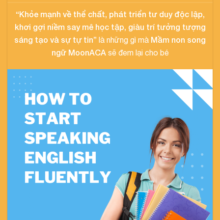
“Khỏe mạnh về thể chất, phát triển tư duy độc lập,
khơi gợi niềm say mê học tập, giàu trí tưởng tượng
sáng tạo và sự tự tin”
Mầm non song
là những gì mà
ngữ MoonACA
sẽ đem lại cho bé