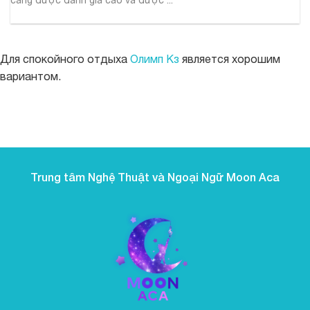
Для спокойного отдыха
Олимп Кз
является хорошим
вариантом.
https://parimatch.net.pk/
boostwin-casino-kg.com
буствин казино
boostwinbet-uz.com
valor casino
valor bet CL
valor casino India
valor casino
jeetcity
Crowngreen
Crowngreen
Energy casino
to kolejna propozycja dla graczy ceniących
Green Crown casino
jeetcity
Spinrise login
Spinrise
Spinrise casino
Spinrise casino login
Spinrise
moonwin casino
jeetcity
jeetcity
reybetscasino.org
moonwin casino
loto club kz скачать
gamblezen casino
https://eve-thermo-upgrade.com/bonus-ohne-einzahlung-
https://kalte-sonne.de/alvynn-casino-sicherheit-2026-lizenz-
wildrobin
moonwin
Avabet
Spinrise
Spinrise
Spin Rise
jeetcity casino
jeetcity
wygodę i różnorodność. Strona działa szybko, gry uruchamiają
moon win casino
Spinrise casino
Crown Green casino
Crown Green casino
casoolaofficial.com
치킨로드 도박
Crowngreen
casino deposito minimo 1 euro non aams
casino online stranieri
crazy time live casino
beef casino app
flyaviatorgame.com/
ai girl
winorio
winorio
welche-casino-seiten-noch-echte-gratis-2/
winorio casino
datenschutz-und-spieler/
winorio
rabona
rocket spin
winorio casino
winorio
winorio
casino boomzino
boomzino app
się bez opóźnień, a całość sprawia wrażenie dopracowanej w
każdym detalu. Sam chętnie do niej wracam i polecam
Trung tâm Nghệ Thuật và Ngoại Ngữ Moon Aca
znajomym.