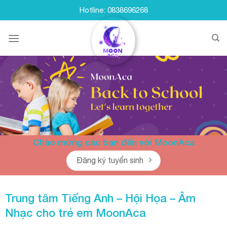
Skip
Hotline: 0838696268
to
content
Chào mừng các bạn đến với MoonAca
Đăng ký tuyển sinh
Trung tâm Tiếng Anh – Hội Họa – Âm
Nhạc cho trẻ em
MoonAca