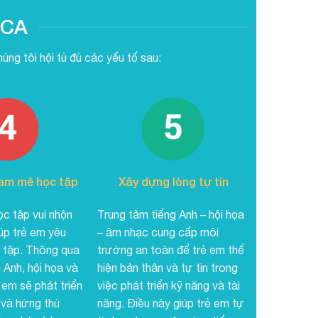
ACA
ng tôi hội tủ đủ các yếu tố sau:
am mê học tập
Xây dựng lòng tự tin
c tập vui nhộn
Trung tâm tiếng Anh – hội họa
úp trẻ em yêu
– âm nhạc cung cấp môi
c tập. Thông qua
trường an toàn để trẻ em thể
 Anh, hội họa và
hiện bản thân và tự tin trong
em sẽ phát triển
việc phát triển kỹ năng và tài
và hứng thú
năng. Điều này giúp trẻ em tự