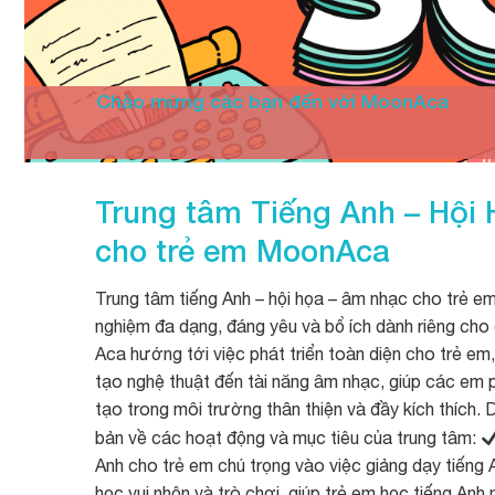
Chào mừng các bạn đến với MoonAca
Trung tâm Tiếng Anh – Hội
cho trẻ em
MoonAca
Trung tâm tiếng Anh – hội họa – âm nhạc cho trẻ em 
nghiệm đa dạng, đáng yêu và bổ ích dành riêng ch
Aca hướng tới việc phát triển toàn diện cho trẻ em
tạo nghệ thuật đến tài năng âm nhạc, giúp các em p
tạo trong môi trường thân thiện và đầy kích thích. 
bản về các hoạt động và mục tiêu của trung tâm:
Anh cho trẻ em chú trọng vào việc giảng dạy tiến
học vui nhộn và trò chơi, giúp trẻ em học tiếng Anh