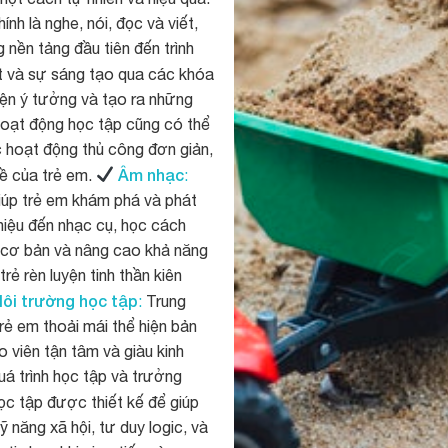
nh là nghe, nói, đọc và viết,
nền tảng đầu tiên đến trình
 và sự sáng tạo qua các khóa
iện ý tưởng và tạo ra những
hoạt động học tập cũng có thể
ác hoạt động thủ công đơn giản,
Âm nhạc
hề của trẻ em.
:
iúp trẻ em khám phá và phát
thiệu đến nhạc cụ, học cách
c cơ bản và nâng cao khả năng
rẻ rèn luyện tinh thần kiên
ôi trường học tập
:
Trung
rẻ em thoải mái thể hiện bản
 viên tận tâm và giàu kinh
uá trình học tập và trưởng
c tập được thiết kế để giúp
 năng xã hội, tư duy logic, và