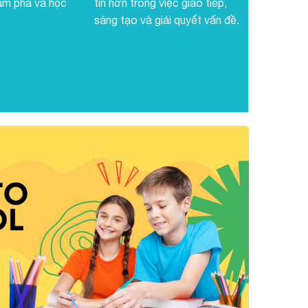
ám phá và học
tin hơn trong việc giao tiếp,
sáng tạo và giải quyết vấn đề.