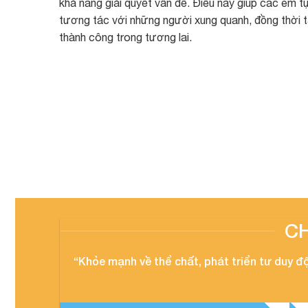
khả năng giải quyết vấn đề. Điều này giúp các em tự 
tương tác với những người xung quanh, đồng thời 
thành công trong tương lai.
C
“Khỏe mạnh về thể chất, phát triển tư duy độ