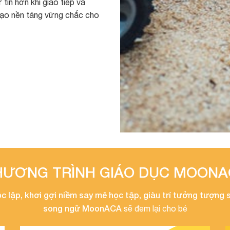
tin hơn khi giao tiếp và
tạo nền tảng vững chắc cho
HƯƠNG TRÌNH GIÁO DỤC MOONA
c lập, khơi gợi niềm say mê học tập, giàu trí tưởng tượng 
song ngữ MoonACA
sẽ đem lại cho bé