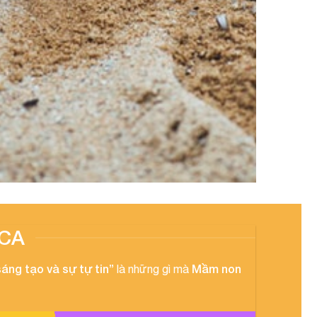
CA
sáng tạo và sự tự tin”
Mầm non
là những gì mà