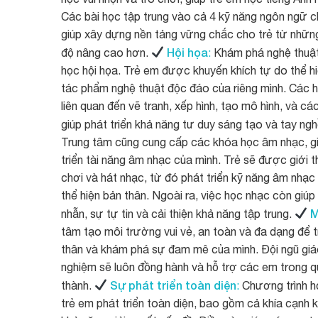
Các bài học tập trung vào cả 4 kỹ năng ngôn ngữ chí
giúp xây dựng nền tảng vững chắc cho trẻ từ những 
Hội họa
độ nâng cao hơn.
:
Khám phá nghệ thuật
học hội họa. Trẻ em được khuyến khích tự do thể h
tác phẩm nghệ thuật độc đáo của riêng mình. Các 
liên quan đến vẽ tranh, xếp hình, tạo mô hình, và c
giúp phát triển khả năng tư duy sáng tạo và tay ng
Trung tâm cũng cung cấp các khóa học âm nhạc, g
triển tài năng âm nhạc của mình. Trẻ sẽ được giới 
chơi và hát nhạc, từ đó phát triển kỹ năng âm nhạ
thể hiện bản thân. Ngoài ra, việc học nhạc còn giúp t
M
nhẫn, sự tự tin và cải thiện khả năng tập trung.
tâm tạo môi trường vui vẻ, an toàn và đa dạng để t
thân và khám phá sự đam mê của mình. Đội ngũ giáo
nghiệm sẽ luôn đồng hành và hỗ trợ các em trong q
Sự phát triển toàn diện
thành.
:
Chương trình họ
trẻ em phát triển toàn diện, bao gồm cả khía cạnh kỹ