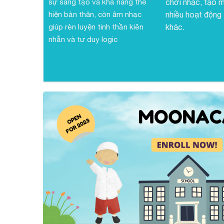
sự sáng tạo và khả năng thể
chơi nhạc, tạo m
hiện bản thân, còn âm nhạc
nhiều hoạt động
giúp rèn luyện tinh thần kiên
khác.
nhẫn và tư duy logic