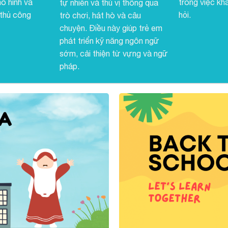
ô hình và
trong việc kh
tự nhiên và thú vị thông qua
 thủ công
hỏi.
trò chơi, hát hò và câu
chuyện. Điều này giúp trẻ em
phát triển kỹ năng ngôn ngữ
sớm, cải thiện từ vựng và ngữ
pháp.