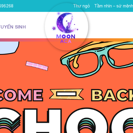
8696268
Thư ngỏ
Tầm nhìn – sứ mện
TUYỂN SINH