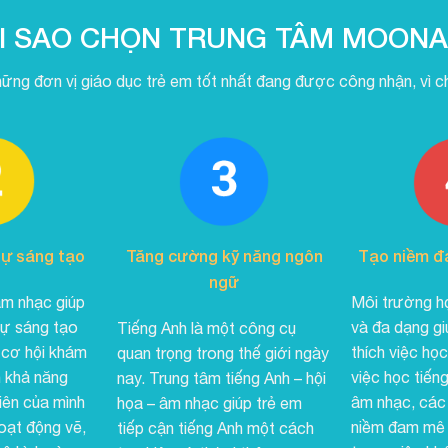
I SAO CHỌN TRUNG TÂM MOON
hững đơn vị giáo dục trẻ em tốt nhất đang được công nhận, vì chú
ự sáng tạo
Tăng cường kỹ năng ngôn
Tạo niềm đ
ngữ
âm nhạc giúp
Môi trường họ
sự sáng tạo
và đa dạng gi
Tiếng Anh là một công cụ
 cơ hội khám
thích việc họ
quan trọng trong thế giới ngày
n khả năng
việc học tiếng
nay. Trung tâm tiếng Anh – hội
iên của mình
âm nhạc, các 
họa – âm nhạc giúp trẻ em
oạt động vẽ,
niềm đam mê 
tiếp cận tiếng Anh một cách